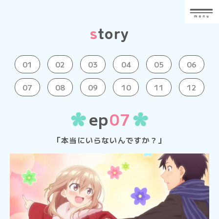
s
tory
01
02
03
04
05
06
07
08
09
10
11
12
ep
07
「本当にいらないんですか？」